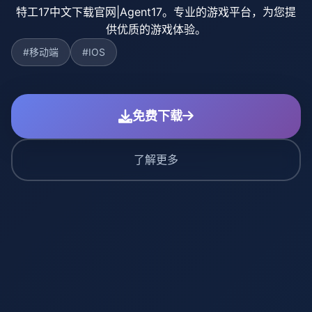
特工17中文下载官网|Agent17。专业的游戏平台，为您提
供优质的游戏体验。
#移动端
#IOS
免费下载
了解更多