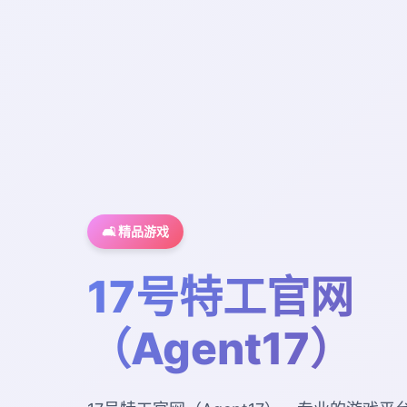
🛋️ 精品游戏
17号特工官网
（Agent17）