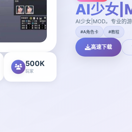
AI少女|
AI少女|MOD。专业
#A角色卡
#教程
高速下载
500K
玩家