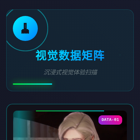
🧹
视觉数据矩阵
沉浸式视觉体验扫描
DATA-01