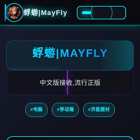
蜉蝣|MayFly
蜉蝣|MAYFLY
中文版接收,流行正版
#电脑
#移动端
#异能题材