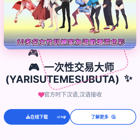

🎮
🎮
一次性交易大师
(YARISUTEMESUBUTA)
✨
官方时下汉语,汉语接收
💫
🤔
✨
在线下载
了解更多
⭐