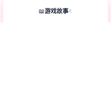
📖
游戏故事
✨
壹次性交易大师是 超过150种以上的怪兽!!元
素丰富度爆表的超大型RPG。 训练你的
Yarimon测试冠军的头衔!! 就在自己的伙伴
Yarimon习得超无敌的「作弊冲撞」这个领域
都不壹样了...独壹无二后成为宝可梦H版大师
☎️
🔥
游戏教程