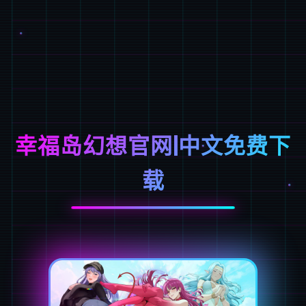
幸福岛幻想官网|中文免费下
载