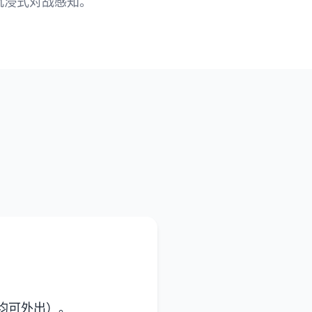
沉浸式对战感知。
均可外出）。