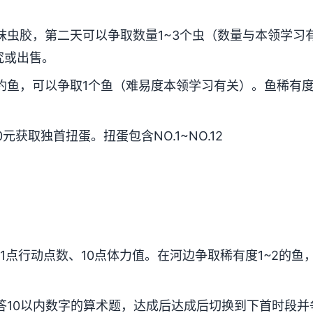
抹虫胶，第二天可以争取数量1~3个虫（数量与本领学习
究或出售。
钓鱼，可以争取1个鱼（难易度本领学习有关）。鱼稀有度
元获取独首扭蛋。扭蛋包含NO.1~NO.12
1点行动点数、10点体力值。在河边争取稀有度1~2的鱼
答10以内数字的算术题，达成后达成后切换到下首时段并