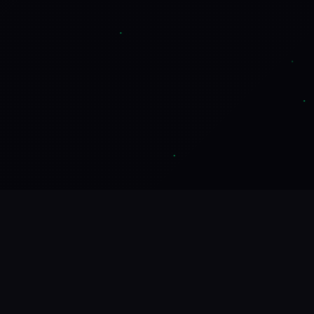
🎉
游戏详情