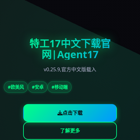
特工17中文下载官
网|Agent17
v0.25.9,官方中文版载入
#欧美风
#安卓
#移动端
点击下载
了解更多