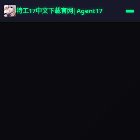
特工17中文下载官网|Agent17