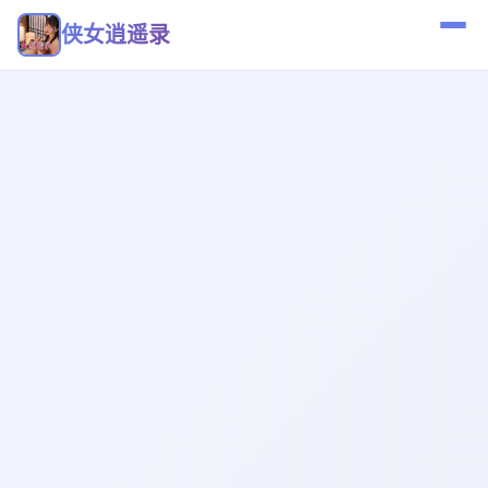
侠女逍遥录