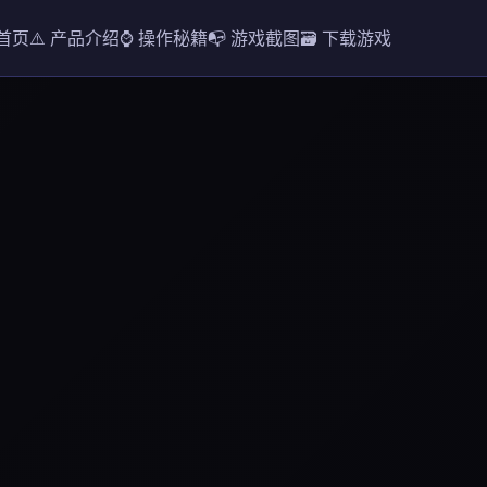
 首页
⚠️ 产品介绍
⌚ 操作秘籍
📭 游戏截图
🗃️ 下载游戏