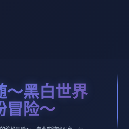
随～黑白世界
纷冒险～