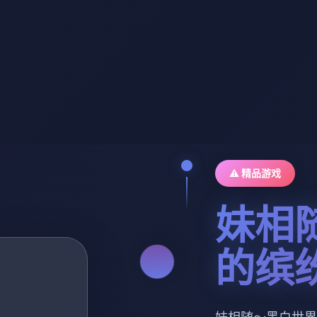
⚠️ 精品游戏
妹相
的缤