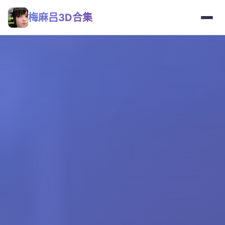
梅麻吕3D合集