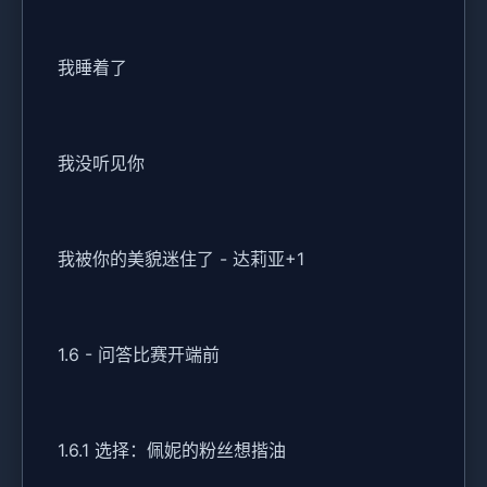
我睡着了
我没听见你
我被你的美貌迷住了 - 达莉亚+1
1.6 - 问答比赛开端前
1.6.1 选择：佩妮的粉丝想揩油