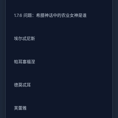
1.7.6 问题：希腊神话中的农业女神是谁
埃尔忒尼斯
帕耳塞福涅
德莫忒耳
芙蕾雅