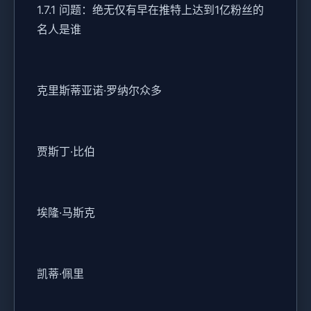
1.7.1 问题：绝无仅有早在推特上达到1亿粉丝的
名人是谁
克里斯蒂亚诺·罗纳尔众多
贾斯丁·比伯
埃隆·马斯克
凯蒂·佩里