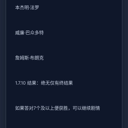
本杰明·法罗
威廉·巴众多特
詹姆斯·布朗克
1.7.10 结果：绝无仅有终结果
如果答对7个及以上便获胜，可以继续剧情