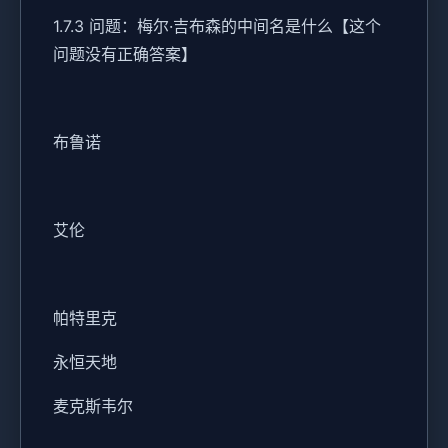
1.7.3 问题：梅尔·吉布森的中间名是什么【这个
问题没有正确答案】
布鲁诺
艾伦
帕特里克
永恒天地
麦克斯韦尔